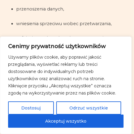
przenoszenia danych,
wniesienia sprzeciwu wobec przetwarzania,
cofnięcia zgody w dowolnym momencie.
Cenimy prywatność użytkowników
9. Kontakt
Używamy plików cookie, aby poprawić jakość
przeglądania, wyświetlać reklamy lub treści
W przypadku pytań dotyczących ochrony danych
dostosowane do indywidualnych potrzeb
osobowych skontaktuj się z
użytkowników oraz analizować ruch na stronie.
nami:
info@podcisnienie.com.pl
.
Kliknięcie przycisku „Akceptuj wszystkie” oznacza
zgodę na wykorzystywanie przez nas plików cookie.
Copyright © 2026 Pod Ciśnieniem
Dostosuj
Odrzuć wszystkie
Powered by Pod Ciśnieniem
Akceptuj wszystko