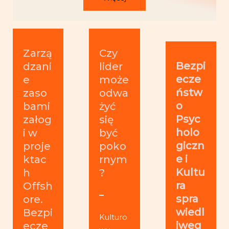
Zarzą
Czy
Bezpi
dzani
lider
ecze
e
może
ństw
zaso
odwa
o
bami
żyć
Psyc
załog
się
holo
i w
być
giczn
proje
poko
e i
ktac
rnym
Kultu
h
?
ra
Offsh
spra
ore.
wiedl
Bezpi
Kulturo
iweg
ecze