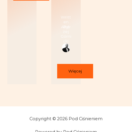
Writt
en
By
Andr
zej
Górni
cki
Więcej
Copyright © 2026 Pod Ciśnieniem