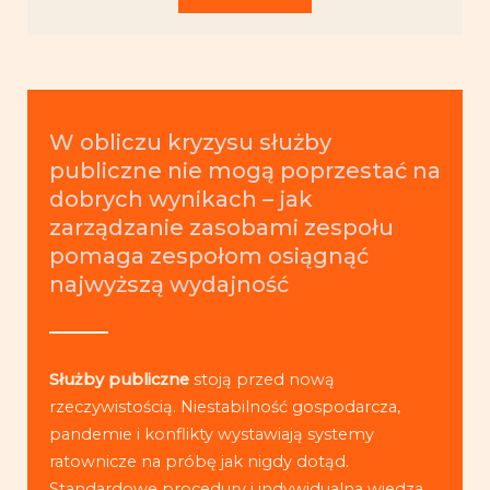
W obliczu kryzysu służby
publiczne nie mogą poprzestać na
dobrych wynikach – jak
zarządzanie zasobami zespołu
pomaga zespołom osiągnąć
najwyższą wydajność
Służby publiczne
stoją przed nową
rzeczywistością. Niestabilność gospodarcza,
pandemie i konflikty wystawiają systemy
ratownicze na próbę jak nigdy dotąd.
Standardowe procedury i indywidualna wiedza