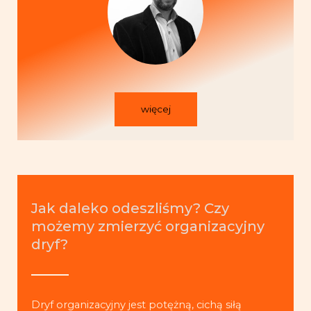
więcej
Jak daleko odeszliśmy? Czy
możemy zmierzyć organizacyjny
dryf?
Dryf organizacyjny jest potężną, cichą siłą