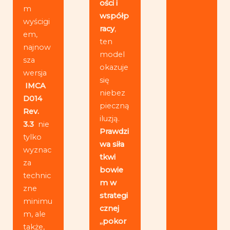
ości i
m
współp
wyścigi
racy
,
em,
ten
najnow
model
sza
okazuje
wersja
się
IMCA
niebez
D014
pieczną
Rev.
iluzją.
3.3
nie
Prawdzi
tylko
wa siła
wyznac
tkwi
za
bowie
technic
m w
zne
strategi
minimu
cznej
m, ale
„pokor
także,