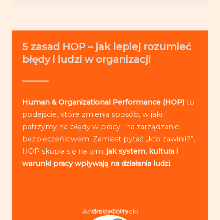
5 zasad HOP – jak lepiej rozumieć
błędy i ludzi w organizacji
Human & Organizational Performance (HOP)
to
podejście, które zmienia sposób, w jaki
patrzymy na błędy w pracy i na zarządzanie
bezpieczeństwem. Zamiast pytać „kto zawinił?”,
HOP skupia się na tym,
jak system, kultura i
warunki pracy wpływają na działania ludzi
.
Written By
Andrzej Górnicki