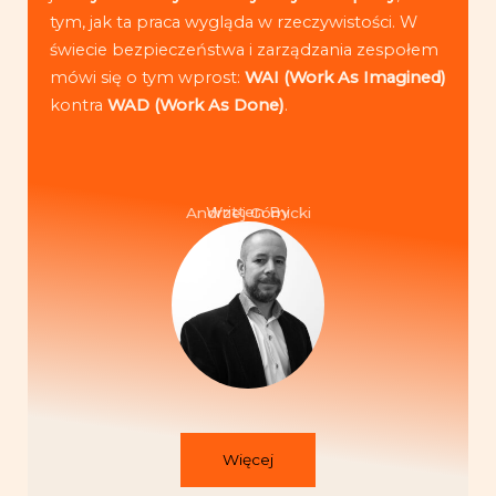
tym, jak ta praca wygląda w rzeczywistości. W
świecie bezpieczeństwa i zarządzania zespołem
mówi się o tym wprost:
WAI (Work As Imagined)
kontra
WAD (Work As Done)
.
Written By
Andrzej Górnicki
Więcej