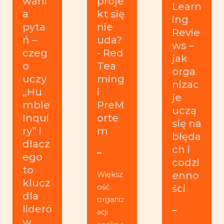
wani
proje
Learn
a
kt się
ing
pyta
nie
Revie
ń –
uda?
ws –
czeg
- Red
jak
o
Tea
orga
uczy
ming
nizac
„Hu
i
je
mble
PreM
uczą
Inqui
orte
się na
ry” i
m
błęda
dlacz
ch i
ego
codzi
to
enno
Większ
klucz
ość
ści
dla
organiz
lideró
acji
w