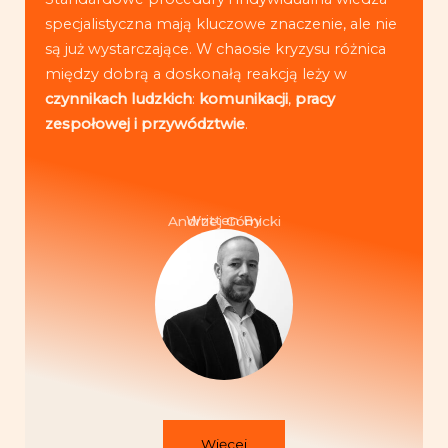
specjalistyczna mają kluczowe znaczenie, ale nie
są już wystarczające. W chaosie kryzysu różnica
między dobrą a doskonałą reakcją leży w
czynnikach ludzkich
:
komunikacji
,
pracy
zespołowej i przywództwie
.
Written By
Andrzej Górnicki
Więcej