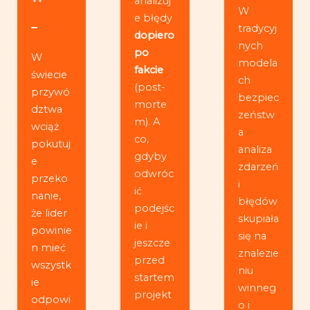
analizuj
W
e błędy
tradycyj
dopiero
nych
po
W
modela
fakcie
świecie
ch
(post-
przywó
bezpiec
morte
dztwa
zeństw
m). A
wciąż
a
co,
pokutuj
analiza
gdyby
e
zdarzeń
odwróc
przeko
i
ić
nanie,
błędów
podejśc
że lider
skupiała
ie i
powinie
się na
jeszcze
n mieć
znalezie
przed
wszystk
niu
startem
ie
winneg
projekt
odpowi
o i