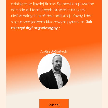
działającą w każdej firmie. Stanowi on powolne
odejście od formalnych procedur na rzecz
nieformalnych skrótów i adaptacji. Każdy lider
staje przed jednym kluczowym pytaniem:
Jak
mierzyć dryf organizacyjny?
Written By
Andrzej Górnicki
Więcej