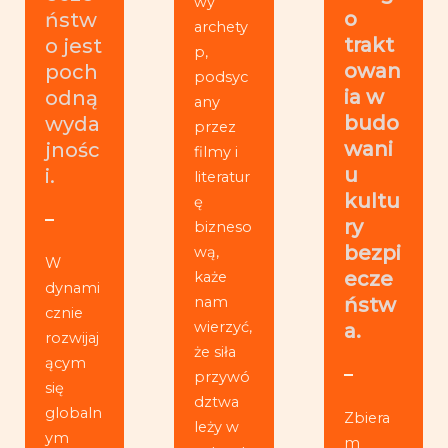
wy
o
ństw
archety
trakt
o jest
p,
owan
poch
podsyc
ia w
odną
any
budo
wyda
przez
wani
jnośc
filmy i
u
i.
literatur
kultu
ę
ry
bizneso
bezpi
wą,
W
ecze
każe
dynami
nam
ństw
cznie
wierzyć,
a.
rozwijaj
że siła
ącym
przywó
się
dztwa
globaln
Zbiera
leży w
ym
m