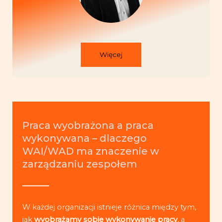
Więcej
Praca wyobrażona a praca
wykonywana – dlaczego
WAI/WAD ma znaczenie w
zarządzaniu zespołem
W każdej organizacji istnieje różnica między tym,
jak
wyobrażamy sobie wykonywanie pracy
, a