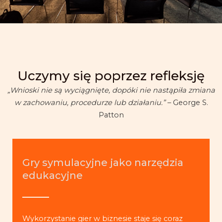
Uczymy się poprzez refleksję
„Wnioski nie są wyciągnięte, dopóki nie nastąpiła zmiana
w zachowaniu, procedurze lub działaniu.”
– George S.
Patton
Gry symulacyjne jako narzędzia
edukacyjne
Wykorzystanie gier w biznesie staje się coraz