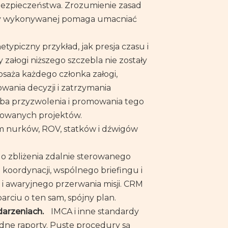
bezpieczeństwa. Zrozumienie zasad
acy wykonywanej pomaga umacniać
typiczny przykład, jak presja czasu i
załogi niższego szczebla nie zostały
aża każdego członka załogi,
wania decyzji i zatrzymania
rzeba przyzwolenia i promowania tego
izowanych projektów.
m nurków, ROV, statków i dźwigów
 zbliżenia zdalnie sterowanego
oordynacji, wspólnego briefingu i
 awaryjnego przerwania misji. CRM
arciu o ten sam, spójny plan.
darzeniach.
IMCA i inne standardy
udne raporty. Puste procedury są