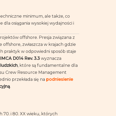
echniczne minimum, ale także, co
 dla osiągania wysokiej wydajności i
projektów offshore. Presja związana z
 offshore, zwłaszcza w krajach gdzie
h praktyk w odpowiedni sposób staje
IMCA D014 Rev. 3.3
wyznacza
ludzkich
, które są fundamentalne dla
kresu Crew Resource Management
rednio przekłada się na
podniesienie
cyjną
.
h 70. i 80. XX wieku, których