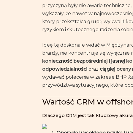
przyczyną były nie awarie techniczne,
wykazały, że nawet w najnowocześnie
który przekształca grupę wykwalifiko
ryzykiem i skutecznego radzenia sobi
Ideę tę doskonale widać w Międzynar
branży, nie koncentruje się wyłącznie
konieczność bezpośredniej i jasnej k
odpowiedzialności
oraz
ciągłej oceny
wydawać polecenia w zakresie BHP
k
przywództwa sytuacyjnego, które po
Wartość CRM w offshore
Dlaczego CRM jest tak kluczowy akurat
Operacje wysokiego ryzyka i w