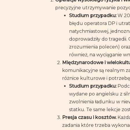
precyzyjne utrzymywanie pozycji
Studium przypadku:
W 201
błędu operatora DP i utrat
natychmiastowej, jednozn
doprowadziły do tragedii.
zrozumienia poleceń) oraz
również, na wyciąganie wni
Międzynarodowe i wielokult
komunikacyjne są realnym zag
różnice kulturowe i potrzeb
Studium przypadku:
Podcz
wydane po angielsku z si
zwolnienia ładunku w ni
statku. Te same lekcje zo
Presja czasu i kosztów.
Każda
zadania które trzeba wykonać