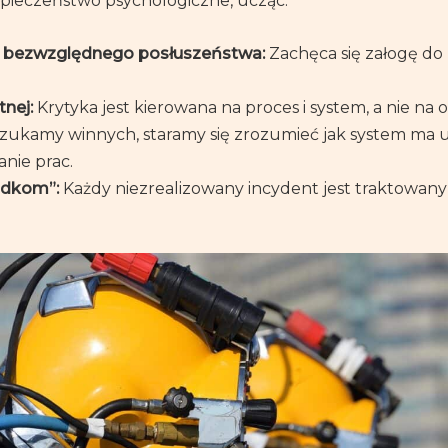
ieczeństwo psychologiczne, ucząc:
ie bezwzględnego posłuszeństwa:
Zachęca się załogę do
tnej:
Krytyka jest kierowana na proces i system, a nie na
szukamy winnych, staramy się zrozumieć jak system ma u
nie prac.
padkom”:
Każdy niezrealizowany incydent jest traktowany 