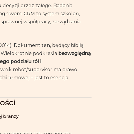
 decyzji przez załogę. Badania
 ogniwem. CRM to system szkoleń,
sprawnej współpracy, zarządzania
014). Dokument ten, będący biblią
. Wielokrotnie podkreśla
bezwzględną
go podziału ról i
rownik robót/supervisor ma prawo
hii firmowej – jest to esencja
ości
 branży.
h, nurkowanie saturowane czy