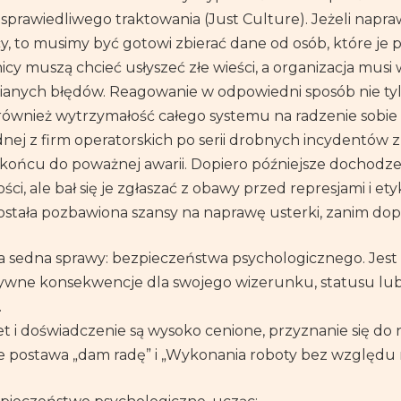
prawiedliwego traktowania (Just Culture). Jeżeli napr
y, to musimy być gotowi zbierać dane od osób, które je p
cy muszą chcieć usłyszeć złe wieści, a organizacja musi 
ianych błędów. Reagowanie w odpowiedni sposób nie ty
również wytrzymałość całego systemu na radzenie sobie 
nej z firm operatorskich po serii drobnych incydentów 
ońcu do poważnej awarii. Dopiero późniejsze dochodzen
i, ale bał się je zgłaszać z obawy przed represjami i et
ostała pozbawiona szansy na naprawę usterki, zanim do
a sedna sprawy: bezpieczeństwa psychologicznego. Jes
wne konsekwencje dla swojego wizerunku, statusu lub k
.
t i doświadczenie są wysoko cenione, przyznanie się do
ie postawa „dam radę” i „Wykonania roboty bez względu 