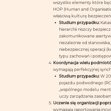
wszystko elementy które będ
HOP (Human and Organisatio
właściwą kulturę bezpieczeń
Studium przypadku:
Katas
hierarchii niszczy bezpie
zakomunikowane asertywni
niezależnie od stanowiska
niebezpiecznej operacji (k
typu zachowań i postępow
Koordynacja wielu podmiot
wymagają perfekcyjnej synchr
Studium przypadku:
W 201
pojazdu podwodnego (ROV)
„wspólnego modelu mental
uczy zarządzania zasobami 
Uczenie się organizacji popr
wymagają raportowania incyde