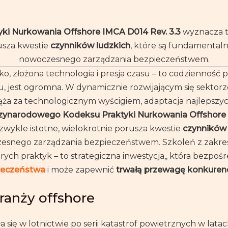
i Nurkowania Offshore IMCA D014 Rev. 3.3
wyznacza t
rusza kwestie
czynników ludzkich
, które są fundamentalne
nowoczesnego zarządzania bezpieczeństwem.
o, złożona technologia i presja czasu – to codzienność 
, jest ogromna. W dynamicznie rozwijającym się sektorze
a za technologicznym wyścigiem, adaptacja najlepszyc
zynarodowego Kodeksu Praktyki Nurkowania Offshore 
zwykle istotne, wielokrotnie porusza kwestie
czynników 
oczesnego zarządzania bezpieczeństwem. Szkoleń z za
rych praktyk – to strategiczna inwestycja,, która bezpoś
pieczeństwa
i może zapewnić
trwałą przewagę konkuren
branży offshore
 się w lotnictwie po serii katastrof powietrznych w latac