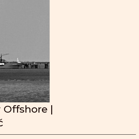
Offshore |
ć