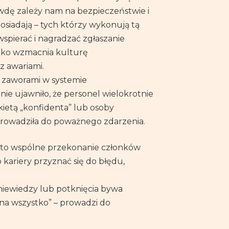
awdę zależy nam na bezpieczeństwie i
osiadają – tych którzy wykonują tą
wspierać i nagradzać zgłaszanie
lko wzmacnia kulturę
z awariami.
z zaworami w systemie
ie ujawniło, że personel wielokrotnie
ykietą „konfidenta” lub osoby
prowadziła do poważnego zdarzenia.
t to wspólne przekonanie członków
ariery przyznać się do błędu,
 niewiedzy lub potknięcia bywa
na wszystko” – prowadzi do