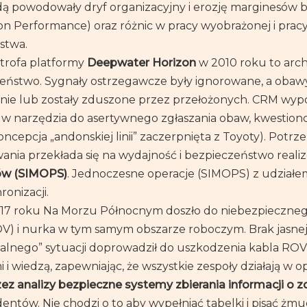
ą powodowały dryf organizacyjny i erozję marginesów 
n Performance) oraz różnic w pracy wyobrażonej i pr
stwa.
trofa platformy
Deepwater Horizon
w 2010 roku to arche
czeństwo. Sygnały ostrzegawcze były ignorowane, a obawy 
e lub zostały zduszone przez przełożonych. CRM wypos
, w narzędzia do asertywnego zgłaszania obaw, kwestiono
oncepcja „andonskiej linii” zaczerpnięta z Toyoty). Pot
ania przekłada się na wydajność i bezpieczeństwo real
ów (SIMOPS)
. Jednoczesne operacje (SIMOPS) z udziałe
onizacji.
7 roku Na Morzu Północnym doszło do niebezpiecznego
 i nurka w tym samym obszarze roboczym. Brak jasnej k
nego” sytuacji doprowadził do uszkodzenia kabla ROV i
i wiedzą, zapewniając, że wszystkie zespoły działają w op
zez analizy bezpieczne systemy zbierania informacji o z
ntów. Nie chodzi o to aby wypełniać tabelki i pisać żm