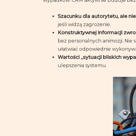
wypadków. CRM aktywnie buduje bezp
Szacunku dla autorytetu, ale n
jeśli widzą zagrożenie.
Konstruktywnej informacji zwro
bez personalnych animozji. Nie 
ułatwiać odpowiednie wykonywa
Wartości „sytuacji bliskich wy
ulepszenia systemu.