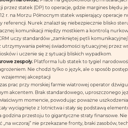
 przez statek (DP) to operacje, gdzie margines błędu je
2 r. na Morzu Północnym statek wspierający operacje n
y referencji. Nurek znalazł się niebezpiecznie blisko st
acznej komunikacji między mostkiem a kontrolą nurkowa
 CRM uczy standardów „zamkniętej pętli komunikacyjnej”
 utrzymywania pełnej świadomości sytuacyjnej przez wszy
osków i uczenie się z sytuacji bliskich wypadkom.
urowe zespoły.
Platforma lub statek to tygiel narodowości
rożeniem. Nie chodzi tylko o język, ale o sposób postę
ę wzajemnej akceptacji
as prac przy morskiej farmie wiatrowej operator dźwigu 
lnym akcentem. Brak standardowego, uproszczonego ję
ewłaściwym momencie, powodując poważne uszkodzenia
stały wyciągnięte z lotnictwa i stały się podstawą eleme
 godzina przestoju to gigantyczne straty finansowe. Nie 
 „na wczoraj” nie przekazane fronty, braki zasobów, tech