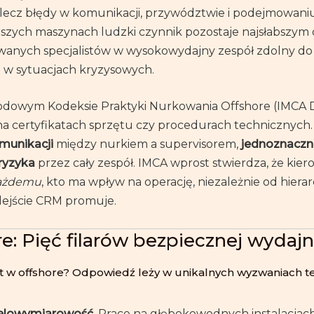
 lecz błędy w komunikacji, przywództwie i podejmowaniu
jszych maszynach ludzki czynnik pozostaje najsłabszym
wanych specjalistów w wysokowydajny zespół zdolny do 
e w sytuacjach kryzysowych.
odowym Kodeksie Praktyki Nurkowania Offshore (IMCA D
 na certyfikatach sprzętu czy procedurach technicznych
omunikacji
między nurkiem a supervisorem,
jednoznaczne
 ryzyka
przez cały zespół. IMCA wprost stwierdza, że kie
ażdemu
, kto ma wpływ na operację, niezależnie od hierarc
dejście CRM promuje.
: Pięć filarów bezpiecznej wydajn
 w offshore? Odpowiedź leży w unikalnych wyzwaniach tej
ielowymiarowość.
Prace na głębokowodnych instalacjac